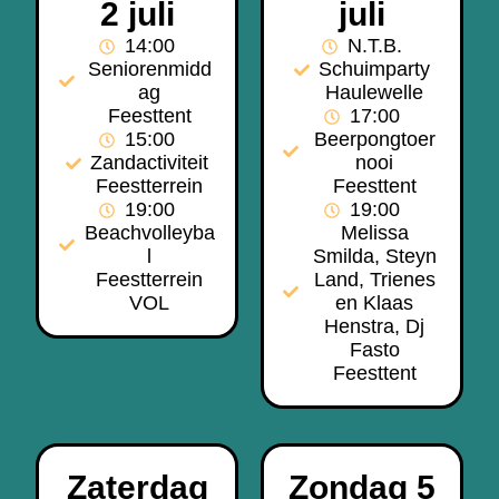
2 juli
juli
14:00
N.T.B.
Seniorenmidd
Schuimparty
ag
Haulewelle
Feesttent
17:00
15:00
Beerpongtoer
Zandactiviteit
nooi
Feestterrein
Feesttent
19:00
19:00
Beachvolleyba
Melissa
l
Smilda, Steyn
Feestterrein
Land, Trienes
VOL
en Klaas
Henstra, Dj
Fasto
Feesttent
Zaterdag
Zondag 5